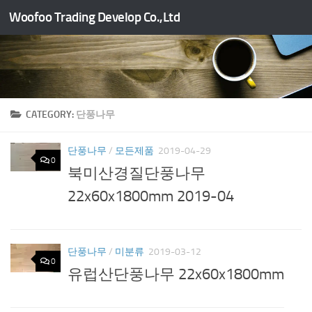
Woofoo Trading Develop Co.,Ltd
Skip to content
CATEGORY:
단풍나무
단풍나무
/
모든제품
2019-04-29
0
북미산경질단풍나무
22x60x1800mm 2019-04
단풍나무
/
미분류
2019-03-12
0
유럽산단풍나무 22x60x1800mm