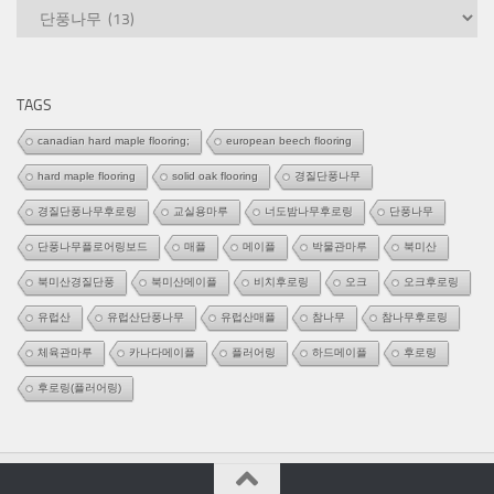
카
테
고
리
TAGS
canadian hard maple flooring;
european beech flooring
hard maple flooring
solid oak flooring
경질단풍나무
경질단풍나무후로링
교실용마루
너도밤나무후로링
단풍나무
단풍나무플로어링보드
매플
메이플
박물관마루
북미산
북미산경질단풍
북미산메이플
비치후로링
오크
오크후로링
유럽산
유럽산단풍나무
유럽산매플
참나무
참나무후로링
체육관마루
카나다메이플
플러어링
하드메이플
후로링
후로링(플러어링)