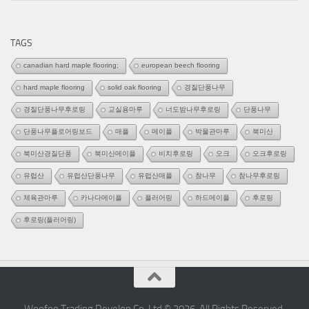
테
고
리
TAGS
canadian hard maple flooring;
european beech flooring
hard maple flooring
solid oak flooring
경질단풍나무
경질단풍나무후로링
교실용마루
너도밤나무후로링
단풍나무
단풍나무플로어링보드
매플
메이플
박물관마루
북미산
북미산경질단풍
북미산메이플
비치후로링
오크
오크후로링
유럽산
유럽산단풍나무
유럽산매플
참나무
참나무후로링
체육관마루
카나다메이플
플러어링
하드메이플
후로링
후로링(플러어링)
Woofoo Trading Develop Co.,Ltd © 2026. All Rights Reserved.