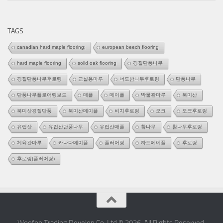
테
고
리
TAGS
canadian hard maple flooring;
european beech flooring
hard maple flooring
solid oak flooring
경질단풍나무
경질단풍나무후로링
교실용마루
너도밤나무후로링
단풍나무
단풍나무플로어링보드
매플
메이플
박물관마루
북미산
북미산경질단풍
북미산메이플
비치후로링
오크
오크후로링
유럽산
유럽산단풍나무
유럽산매플
참나무
참나무후로링
체육관마루
카나다메이플
플러어링
하드메이플
후로링
후로링(플러어링)
Woofoo Trading Develop Co.,Ltd © 2026. All Rights Reserved.