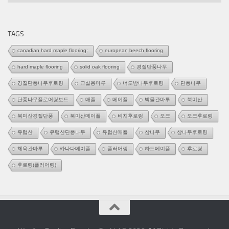
테
고
리
TAGS
canadian hard maple flooring;
european beech flooring
hard maple flooring
solid oak flooring
경질단풍나무
경질단풍나무후로링
교실용마루
너도밤나무후로링
단풍나무
단풍나무플로어링보드
매플
메이플
박물관마루
북미산
북미산경질단풍
북미산메이플
비치후로링
오크
오크후로링
유럽산
유럽산단풍나무
유럽산매플
참나무
참나무후로링
체육관마루
카나다메이플
플러어링
하드메이플
후로링
후로링(플러어링)