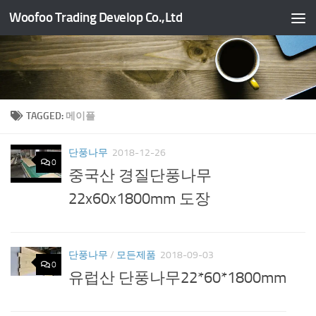
Woofoo Trading Develop Co.,Ltd
Skip to content
TAGGED:
메이플
단풍나무
2018-12-26
0
중국산 경질단풍나무
22x60x1800mm 도장
단풍나무
/
모든제품
2018-09-03
0
유럽산 단풍나무22*60*1800mm