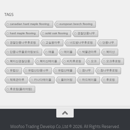
고
리
TAGS
canadian hard maple flooring;
european beech flooring
hard maple flooring
solid oak flooring
경질단풍나무
경질단풍나무후로링
교실용마루
너도밤나무후로링
단풍나무
단풍나무플로어링보드
매플
메이플
박물관마루
북미산
북미산경질단풍
북미산메이플
비치후로링
오크
오크후로링
유럽산
유럽산단풍나무
유럽산매플
참나무
참나무후로링
체육관마루
카나다메이플
플러어링
하드메이플
후로링
후로링(플러어링)
Woofoo Trading Develop Co.,Ltd © 2026. All Rights Reserved.