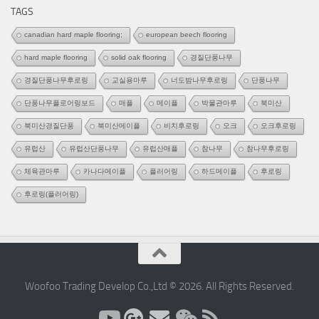
리
TAGS
canadian hard maple flooring;
european beech flooring
hard maple flooring
solid oak flooring
경질단풍나무
경질단풍나무후로링
교실용마루
너도밤나무후로링
단풍나무
단풍나무플로어링보드
매플
메이플
박물관마루
북미산
북미산경질단풍
북미산메이플
비치후로링
오크
오크후로링
유럽산
유럽산단풍나무
유럽산매플
참나무
참나무후로링
체육관마루
카나다메이플
플러어링
하드메이플
후로링
후로링(플러어링)
Woofoo Trading Develop Co.,Ltd © 2026. All Rights Reserved.