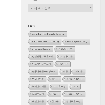
카
테
고
리
TAGS
canadian hard maple flooring;
european beech flooring
hard maple flooring
solid oak flooring
경질단풍나무
경질단풍나무후로링
교실용마루
너도밤나무후로링
단풍나무
단풍나무플로어링보드
매플
메이플
박물관마루
북미산
북미산경질단풍
북미산메이플
비치후로링
오크
오크후로링
유럽산
유럽산단풍나무
유럽산매플
참나무
참나무후로링