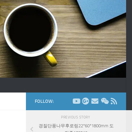
FOLLOW:
PREVIOUS STORY
경질단풍나무후로링22*60*1800mm 도