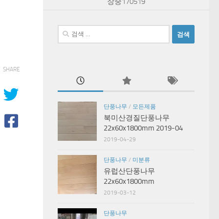
장중170519
검
색:
SHARE
단풍나무
/
모든제품
북미산경질단풍나무
22x60x1800mm 2019-04
2019-04-29
단풍나무
/
미분류
유럽산단풍나무
22x60x1800mm
2019-03-12
단풍나무