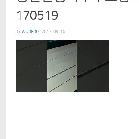
170519
BY
WOOFOO
·
2017-09-16