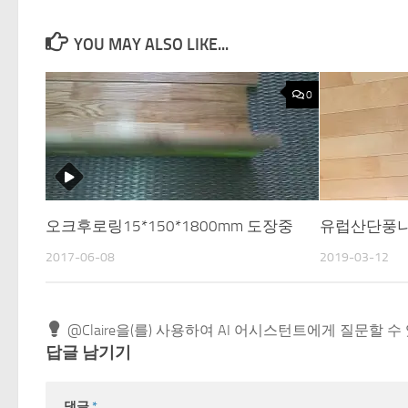
YOU MAY ALSO LIKE...
0
오크후로링15*150*1800mm 도장중
유럽산단풍나무
2017-06-08
2019-03-12
@Claire을(를) 사용하여 AI 어시스턴트에게 질문할 수
답글 남기기
댓글
*