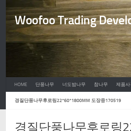
Skip to content
Woofoo Trading Develo
HOME
단풍나무
너도밤나무
참나무
제품사
경질단풍나무후로링22*60*1800MM 도장중170519
경질단풍나무후로링22*