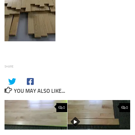
SHARE
YOU MAY ALSO LIKE...
0
0