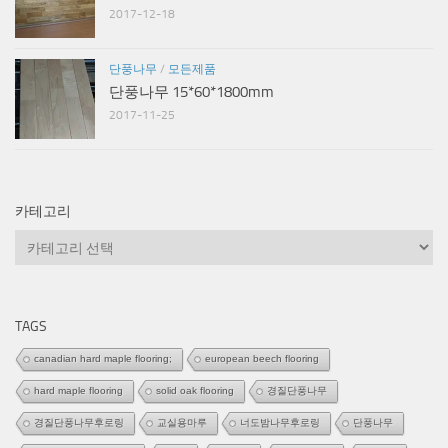
2017-12-18
단풍나무
/
모든제품
단풍나무 15*60*1800mm
2017-11-25
카테고리
카
테
고
리
TAGS
canadian hard maple flooring;
european beech flooring
hard maple flooring
solid oak flooring
경질단풍나무
경질단풍나무후로링
교실용마루
너도밤나무후로링
단풍나무