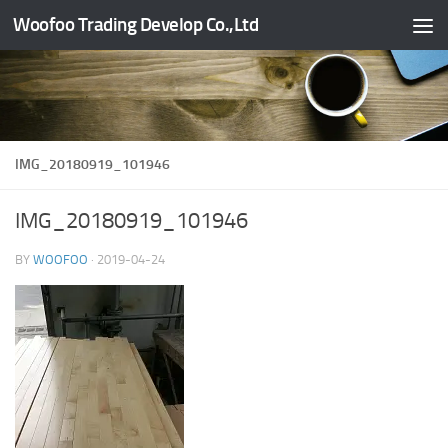
Woofoo Trading Develop Co.,Ltd
Skip to content
IMG_20180919_101946
IMG_20180919_101946
BY
WOOFOO
·
2019-04-24