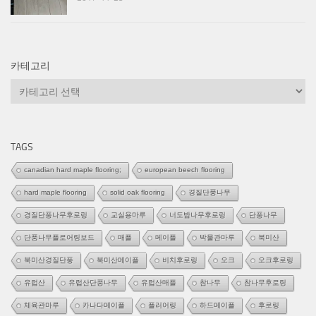
카테고리
카
테
고
리
TAGS
canadian hard maple flooring;
european beech flooring
hard maple flooring
solid oak flooring
경질단풍나무
경질단풍나무후로링
교실용마루
너도밤나무후로링
단풍나무
단풍나무플로어링보드
매플
메이플
박물관마루
북미산
북미산경질단풍
북미산메이플
비치후로링
오크
오크후로링
유럽산
유럽산단풍나무
유럽산매플
참나무
참나무후로링
체육관마루
카나다메이플
플러어링
하드메이플
후로링