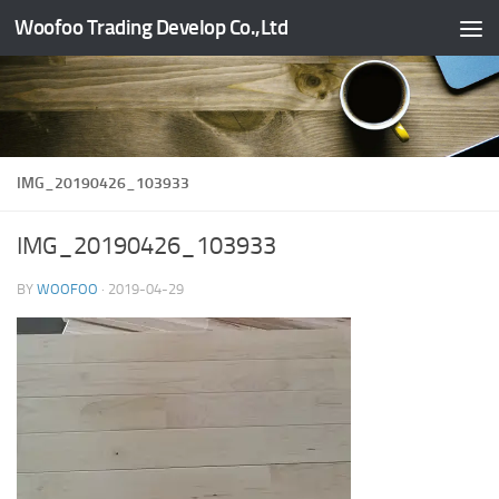
Woofoo Trading Develop Co.,Ltd
Skip to content
IMG_20190426_103933
IMG_20190426_103933
BY
WOOFOO
·
2019-04-29