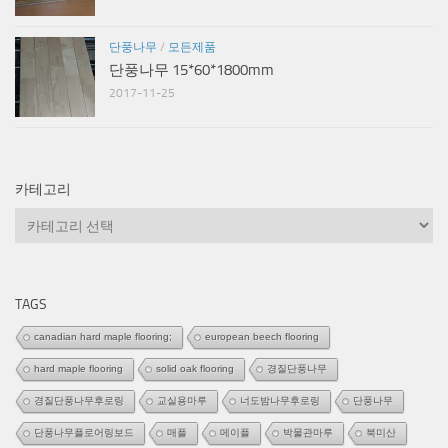
단풍나무
/
모든제품
단풍나무 15*60*1800mm
2017-11-25
카테고리
카
테
고
리
TAGS
canadian hard maple flooring;
european beech flooring
hard maple flooring
solid oak flooring
경질단풍나무
경질단풍나무후로링
교실용마루
너도밤나무후로링
단풍나무
단풍나무플로어링보드
매플
메이플
박물관마루
북미산