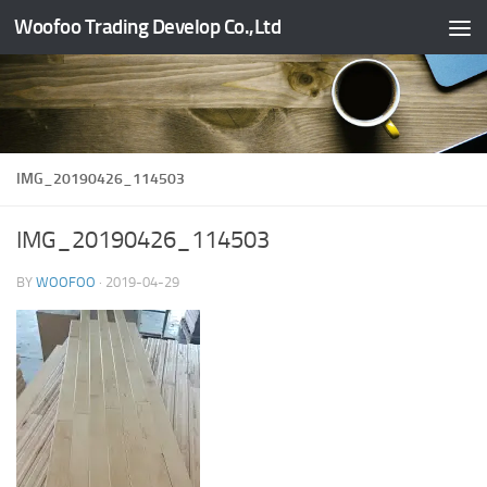
Woofoo Trading Develop Co.,Ltd
Skip to content
IMG_20190426_114503
IMG_20190426_114503
BY
WOOFOO
·
2019-04-29