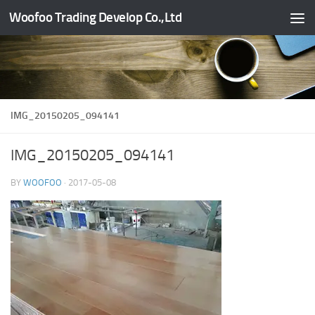
Woofoo Trading Develop Co.,Ltd
Skip to content
IMG_20150205_094141
IMG_20150205_094141
BY
WOOFOO
·
2017-05-08