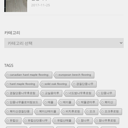
2017-11-25
카테고리
카
테
고
리
TAGS
canadian hard maple flooring;
european beech flooring
hard maple flooring
solid oak flooring
경질단풍나무
경질단풍나무후로링
교실용마루
너도밤나무후로링
단풍나무
단풍나무플로어링보드
매플
메이플
박물관마루
북미산
북미산경질단풍
북미산메이플
비치후로링
오크
오크후로링
유럽산
유럽산단풍나무
유럽산매플
참나무
참나무후로링