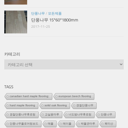
단풍나무
/
모든제품
단풍나무 15*60*1800mm
2017-11-25
카테고리
카
테
고
리
TAGS
canadian hard maple flooring;
european beech flooring
hard maple flooring
solid oak flooring
경질단풍나무
경질단풍나무후로링
교실용마루
너도밤나무후로링
단풍나무
단풍나무플로어링보드
매플
메이플
박물관마루
북미산