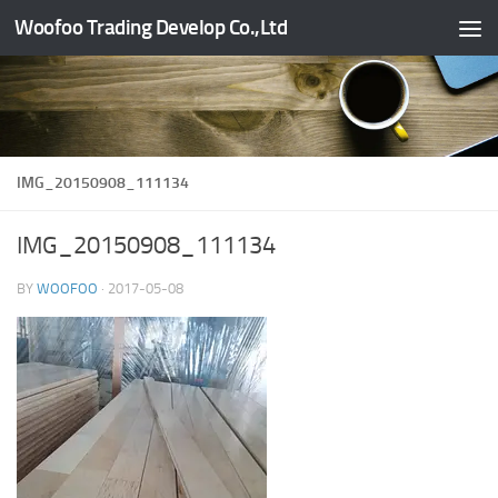
Woofoo Trading Develop Co.,Ltd
Skip to content
IMG_20150908_111134
IMG_20150908_111134
BY
WOOFOO
·
2017-05-08