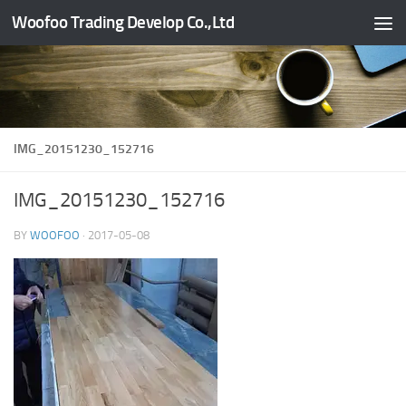
Woofoo Trading Develop Co.,Ltd
Skip to content
IMG_20151230_152716
IMG_20151230_152716
BY
WOOFOO
·
2017-05-08