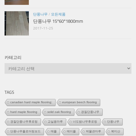
단풍나무
/
모든제품
단풍나무 15*60*1800mm
2017-11-25
카테고리
카
테
고
리
TAGS
canadian hard maple flooring;
european beech flooring
hard maple flooring
solid oak flooring
경질단풍나무
경질단풍나무후로링
교실용마루
너도밤나무후로링
단풍나무
단풍나무플로어링보드
매플
메이플
박물관마루
북미산