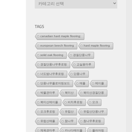
카
테
고
리
TAGS
canadian hard maple flooring;
european beech flooring
hard maple flooring
solid oak flooring
경질단풍나무
경질단풍나무후로링
교실용마루
너도밤나무후로링
단풍나무
단풍나무플로어링보드
매플
메이플
박물관마루
북미산
북미산경질단풍
북미산메이플
비치후로링
오크
오크후로링
유럽산
유럽산단풍나무
유럽산매플
참나무
참나무후로링
체육관마루
카나다메이플
플러어링