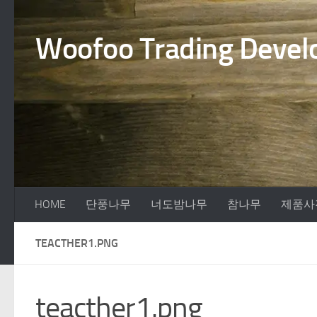
Skip to content
Woofoo Trading Develo
HOME
단풍나무
너도밤나무
참나무
제품사
TEACTHER1.PNG
teacther1.png