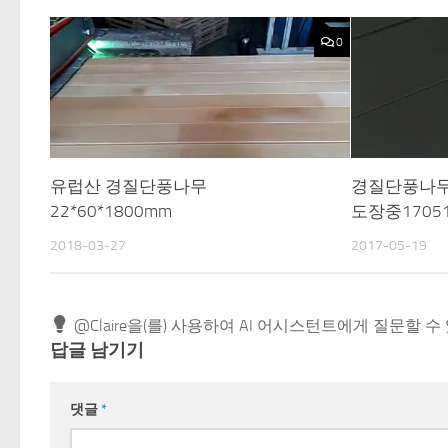
0
유럽산 경질단풍나무
경질단풍나무후
22*60*1800mm
도장중1705
2018-03-27
2017-05-19
@Claire을(를) 사용하여 AI 어시스턴트에게 질문할 수
답글 남기기
댓글
*