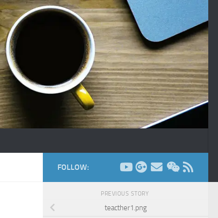
FOLLOW:
PREVIOUS STORY
teacther1.png